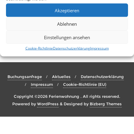
Sehenswert !
Akzeptieren
Am 31.Januar 2026 wur­de die Dau­er­aus­stel­lung „Visio­nä­re und
Spin­ner“ im Was­ser­bau der Alten Baum­wol­le eröffnet.
Ablehnen
Ausstellungen
Einstellungen ansehen
Cookie-Richtlinie
Datenschutzerklärung
Impressum
Buchungsanfrage
Aktuelles
Datenschutzerklärung
Impressum
Cookie-Richtlinie (EU)
Copyright ©2026 Ferienwohnung . All rights reserved.
Powered by
WordPress
&
Designed by
Bizberg Themes