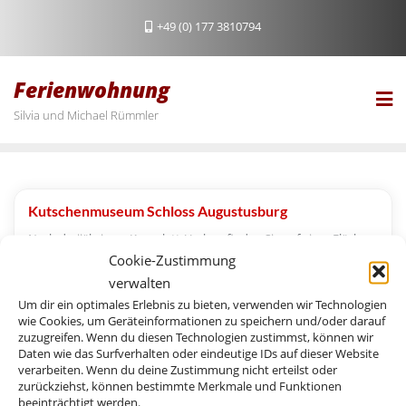
Skip
+49 (0) 177 3810794
to
content
Ferienwohnung
Silvia und Michael Rümmler
Kutschenmuseum Schloss Augustusburg
Nach drei­jäh­ri­gem Kom­­p­lett-Umbau fin­den Sie auf einer Flä­che
Cookie-Zustimmung
von 1.100 m² 25 Kut­schen aus drei Jahr­hun­der­ten, inter­ak­ti­ve
verwalten
Sta­tio­nen und einen Kut­schen­si­mu­la­tor. Das Muse­um ist täg­lich
Um dir ein optimales Erlebnis zu bieten, verwenden wir Technologien
von 8 bis 16 Uhr geöffnet.
wie Cookies, um Geräteinformationen zu speichern und/oder darauf
zuzugreifen. Wenn du diesen Technologien zustimmst, können wir
Ausstellungen
Daten wie das Surfverhalten oder eindeutige IDs auf dieser Website
verarbeiten. Wenn du deine Zustimmung nicht erteilst oder
zurückziehst, können bestimmte Merkmale und Funktionen
beeinträchtigt werden.